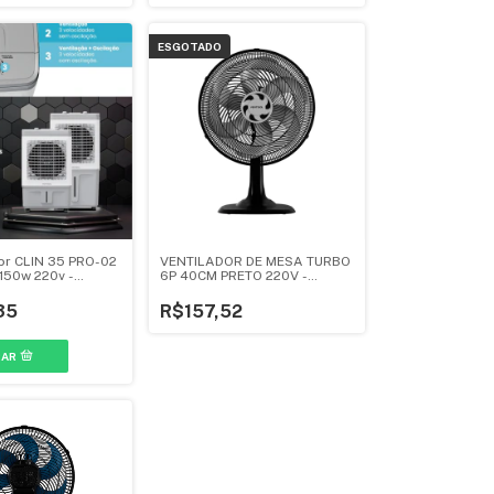
ESGOTADO
or CLIN 35 PRO-02
VENTILADOR DE MESA TURBO
150w 220v -
6P 40CM PRETO 220V -
VENTISOL
35
R$157,52