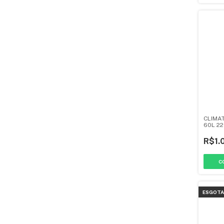
CLIMAT
60L 2
BRANC
R$1.
ESGOT