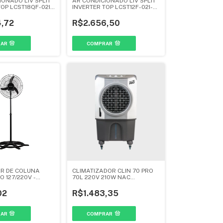
IONADO LIV SPLIT
AR CONDICIONADO LIV SPLIT
OP LCST18QF-02I-
INVERTER TOP LCST12F-02I-
AGRATTO
12KBTU - AGRATTO
,72
R$2.656,50
R DE COLUNA
CLIMATIZADOR CLIN 70 PRO
 127/220V -
70L 220V 210W NAC
BRANCO/CINZA - VENTISOL
02
R$1.483,35