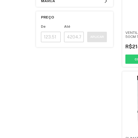
MARCA
PREÇO
De
Até
VENTI
50CM 
APLICAR
CINZA 
R$21