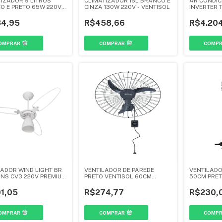
TIZADOR 9 LITROS
CLIMATIZADOR 16L BRANCO E
AR CONDIC
O E PRETO 65W 220V -
CINZA 130W 220V - VENTISOL
INVERTER T
SOL
18KBTU - 
4,95
R$458,66
R$4.204
LADOR WIND LIGHT BR
VENTILADOR DE PAREDE
VENTILADO
ANS CV3 220V PREMIUM
PRETO VENTISOL 60CM
50CM PRETO
ISOL
127/220V 200W - VENTISOL
VENTISOL
1,05
R$274,77
R$230,