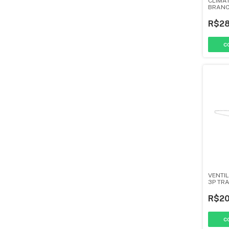
CLIMA
BRANC
VENTI
R$28
VENTI
3P TR
- VENT
R$20