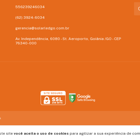
556239246034
(62) 3924-6034
gerencia@solarledgo.com.br
Av. Independência, 6080 - St. Aeroporto, Goiânia /GO - CEP
76340-000
.
ste site
você aceita o uso de cookies
para agilizar a sua experiência de com