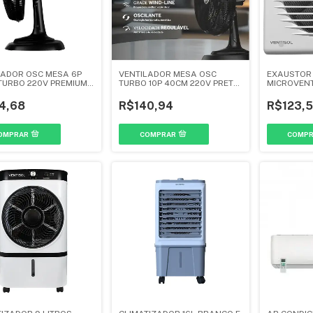
LADOR OSC MESA 6P
VENTILADOR MESA OSC
EXAUSTOR
TURBO 220V PREMIUM
TURBO 10P 40CM 220V PRETO
MICROVEN
- VENTISOL
E CINZA - VENTISOL
BANHEIRO 
VENTISOL
4,68
R$140,94
R$123,5