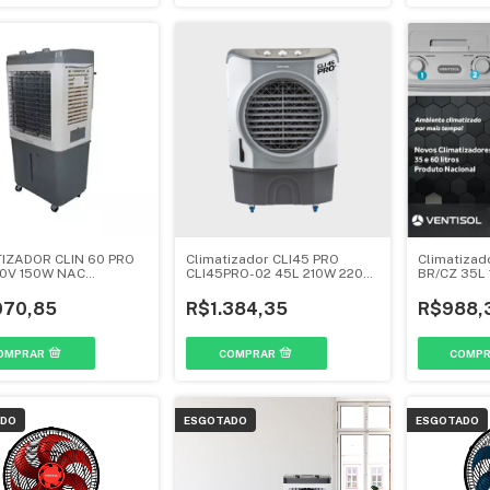
IZADOR CLIN 60 PRO
Climatizador CLI45 PRO
Climatizad
20V 150W NAC
CLI45PRO-02 45L 210W 220V
BR/CZ 35L 
O/CINZA - VENTISOL
- Ventisol
Ventisol
070,85
R$1.384,35
R$988,
ADO
ESGOTADO
ESGOTADO