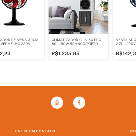
LADOR DE MESA 30CM
CLIMATIZADOR CLIN 80 PRO
VENTILADO
 VERMELHO 220V -
80L 150W BRANCO/PRETO
AZUL 220V
SOL
NAC. 220V - VENTISOL
2,23
R$1.235,85
R$142,
ENTRE EM CONTATO
RE