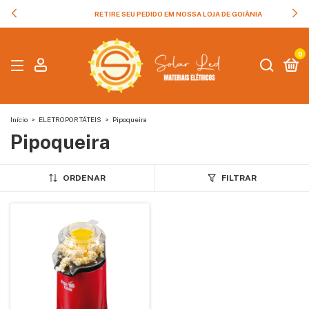
RETIRE SEU PEDIDO EM NOSSA LOJA DE GOIÂNIA
0
Início
>
ELETROPORTÁTEIS
>
Pipoqueira
Pipoqueira
ORDENAR
FILTRAR