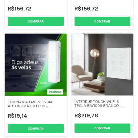
FI ETW1011 BRANCO -
INTELBRAS
INTERBRAS
R$156,72
R$156,72
INTERRUP TOUCH WI-FI 6
LUMINARIA EMERGENCIA
TECLA EIW1006 BRANCO -
AUTONOMA 30 LEDS -
INTELBRAS
INTELBRAS
R$219,78
R$19,14