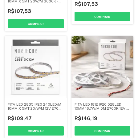
10MM X 5MT 20W/M 3000K -
R$107,53
NORDECOR
R$107,53
FITA LED 2835 IP20 240LED/M
FITA LED 1812 IP20 528LED
10MM X 5MT 20/W/M 12V 2700K
10MM 16.7W/M 5M 2700K 12V -
- NORDECOR
NORDECOR
R$109,47
R$146,19