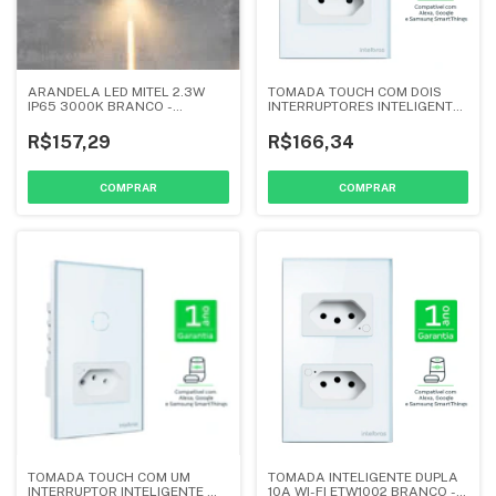
ARANDELA LED MITEL 2.3W
TOMADA TOUCH COM DOIS
IP65 3000K BRANCO -
INTERRUPTORES INTELIGENTE
NORDECOR
WI-FI ETW1021 BRANCO -
INTERBRAS
R$157,29
R$166,34
TOMADA TOUCH COM UM
TOMADA INTELIGENTE DUPLA
INTERRUPTOR INTELIGENTE WI-
10A WI-FI ETW1002 BRANCO -